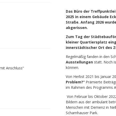
Das Büro der Treffpunktle
2025 in einem Gebäude Ec
Straße. Anfang 2026 wurd
abgerissen.
Zum Tag der Städtebauförd
kleiner Quartiersplatz ein
innerstädtischer Ort de
Regelmäßig fanden in den Sch
Ausstellungen
statt. Noch is
können.
mit Anschluss“
Von Herbst 2021 bis Januar 2
Problem?“
Prämierte Beiträ
im Rahmen des Programms Alt
Von Februar bis Oktober 20
Bildern aus der ambulant be
Menschen mit Demenz in Nelli
Scharnhauser Park.