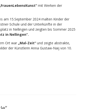
FrauenLebensKunst“
mit Werken der
es am 15.September 2024 malten Kinder der
ästner-Schule und der Unterkünfte in der
splatz in Nellingen und zeigten bis Sommer 2025
tz in Nellingen“.
sem Ort war
„Mal-Zeit“
und zeigte abstrakte,
lder der Künstlerin Anna Gustaw-Naij von 10.
le“