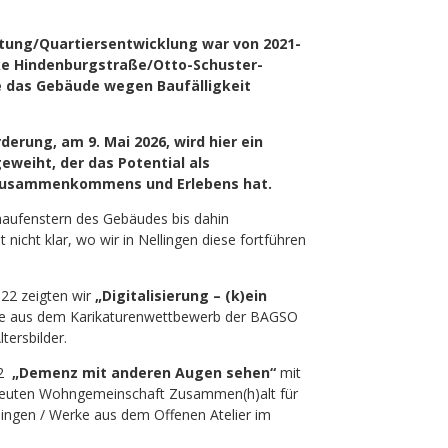
itung/Quartiersentwicklung war von 2021-
ke Hindenburgstraße/Otto-Schuster-
e das Gebäude wegen Baufälligkeit
erung, am 9. Mai 2026, wird hier ein
geweiht, der das Potential als
s Zusammenkommens und Erlebens hat.
aufenstern des Gebäudes bis dahin
t nicht klar, wo wir in Nellingen diese fortführen
022 zeigten wir
„Digitalisierung – (k)ein
ge aus dem Karikaturenwettbewerb der BAGSO
ersbilder.
22
„Demenz mit anderen Augen sehen“
mit
treuten Wohngemeinschaft Zusammen(h)alt für
ngen / Werke aus dem Offenen Atelier im