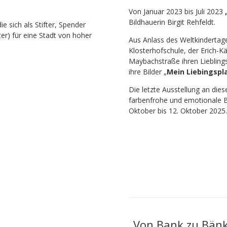
Von Januar 2023 bis Juli 2023
„
Bildhauerin Birgit Rehfeldt.
 sich als Stifter, Spender
ter) für eine Stadt von hoher
Aus Anlass des Weltkindertag
Klosterhofschule, der Erich-K
Maybachstraße ihren Liebling
ihre Bilder „
Mein Liebingspla
Die letzte Ausstellung an die
farbenfrohe und emotionale Bi
Oktober bis 12. Oktober 2025.
„Von Bank zu Bänk